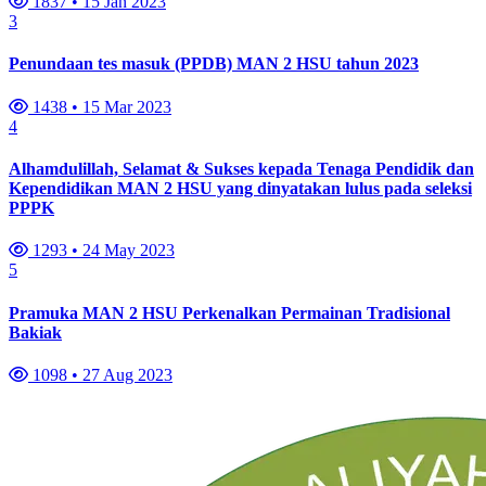
1837
•
15 Jan 2023
3
Penundaan tes masuk (PPDB) MAN 2 HSU tahun 2023
1438
•
15 Mar 2023
4
Alhamdulillah, Selamat & Sukses kepada Tenaga Pendidik dan
Kependidikan MAN 2 HSU yang dinyatakan lulus pada seleksi
PPPK
1293
•
24 May 2023
5
Pramuka MAN 2 HSU Perkenalkan Permainan Tradisional
Bakiak
1098
•
27 Aug 2023